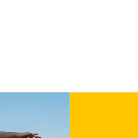
Sabrina Lindauer
Yoga
she creates
für Firmen
Über