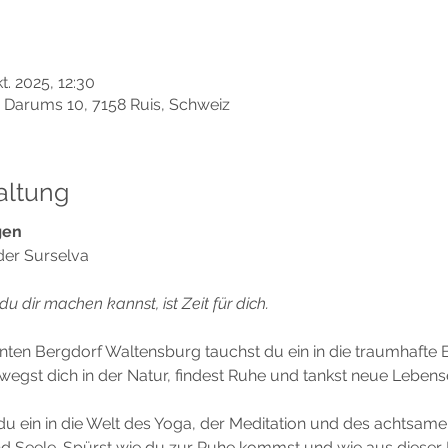
t. 2025, 12:30
, Darums 10, 7158 Ruis, Schweiz
altung
gen
der Surselva
u dir machen kannst, ist Zeit für dich.
ten Bergdorf Waltensburg tauchst du ein in die traumhafte B
ewegst dich in der Natur, findest Ruhe und tankst neue Lebens
u ein in die Welt des Yoga, der Meditation und des achtsam
und Seele. Spürst wie du zur Ruhe kommst und wie aus diese