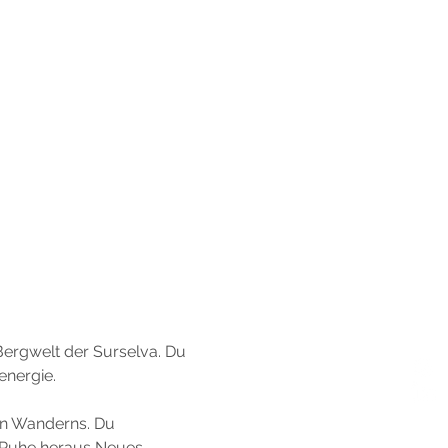
ergwelt der Surselva. Du 
energie.
en Wanderns. Du 
r Ruhe heraus Neues 