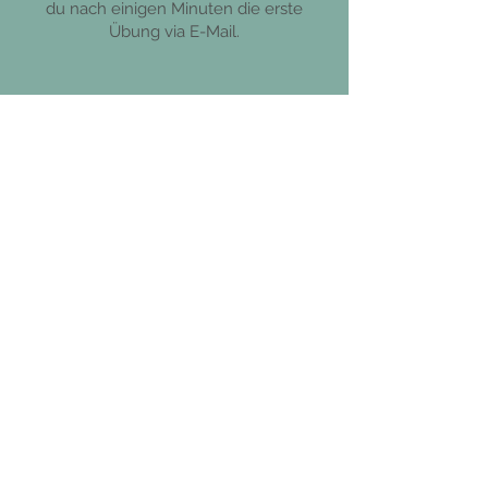
du nach einigen Minuten die erste
Übung via E-Mail.
Hier eintragen und
Dankbarkeits-Enthusiastin
werden