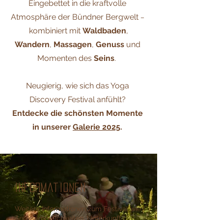
Eingebettet in die kraftvolle
Atmosphäre der Bündner Bergwelt
–
kombiniert mit
Waldbaden
,
Wandern
,
Massagen
,
Genuss
und
Momenten des
Seins
.
Neugierig, wie sich das Yoga
Discovery Festival anfühlt?
Entdecke die schönsten Momente
in unserer
Galerie 2025
.
Informationen
Weitere Informationen zum Festival wie
Anreisemöglichkeiten, Unterkunft,