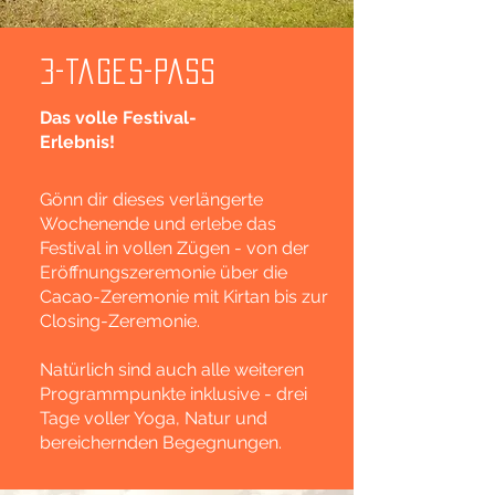
3-Tages-Pass
Das volle Festival-
Erlebnis!
​Gönn dir dieses verlängerte
Wochenende und erlebe das
Festival in vollen Zügen - von der
Eröffnungszeremonie über die
Cacao-Zeremonie mit Kirtan bis zur
Closing-Zeremonie.
Natürlich sind auch alle weiteren
Programmpunkte inklusive - drei
Tage voller Yoga, Natur und
bereichernden Begegnungen.