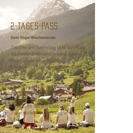
2-Tages-Pass
Dein Yoga-Wochenende
Tauche am Samstag und Sonntag
ins Festival ein und erlebe zwei
Tage voller Bewegung,
Entspannung und inspirierenden
Begegnungen.
Geniesse an beiden Tagen das
volle Programm - von der ersten
Yogastunde am Samstag um
07:00 Uhr bis zur Closing-
Zeremonie am Sonntag um 14.00
Uhr.