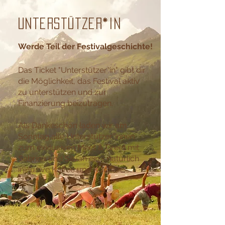
Unterstützer*in
Werde Teil der Festivalgeschichte!
Das Ticket "Unterstützer*in" gibt dir
die Möglichkeit, das Festival aktiv
zu unterstützen und zur
Finanzierung beizutragen.
Als Dankeschön laden wir am
Sonntag alle Unterstützer*innen
zum exklusiven Meet & Greet mit
Sabrina und Silvan ein - natürlich
inklusive Kaffee und Kuchen.