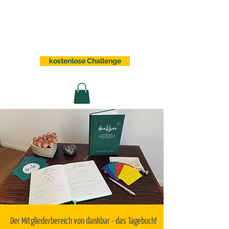
Sabrina Lindauer
kostenlose Challenge
Der Mitgliederbereich von dankbar - das Tagebuch!