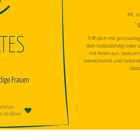
Mi., 0
*
Triff dich mit grossarti
(teil-)selbständig oder
mit ihnen aus, bekomme
bereichernd und heilend 
Glei