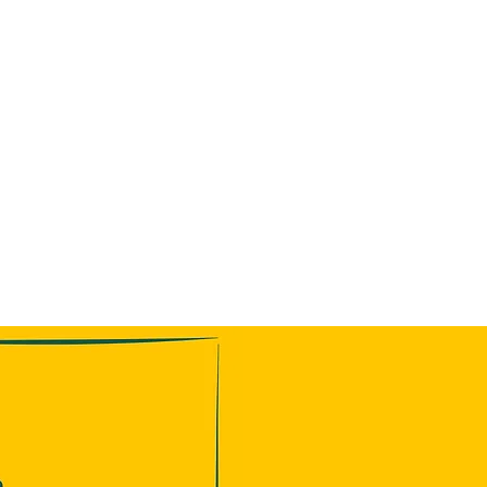
Sabrina Lindauer
Yoga
she creates
für Firmen
Über