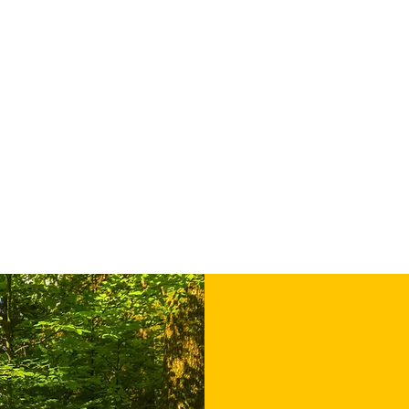
Sabrina Lindauer
Yoga
she creates
für Firmen
Über