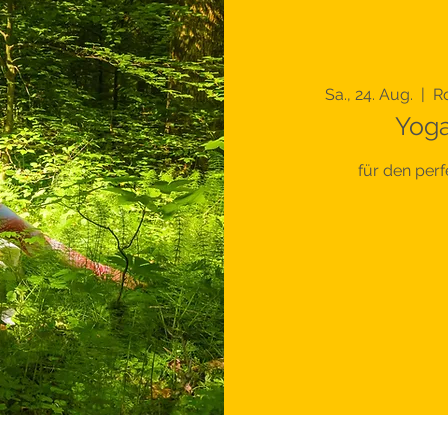
Sa., 24. Aug.
  |  
Ro
Yog
für den per