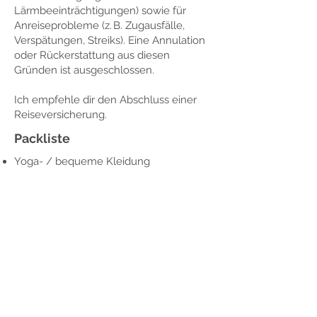
Lärmbeeinträchtigungen) sowie für
Anreiseprobleme (z. B. Zugausfälle,
Verspätungen, Streiks). Eine Annulation
oder Rückerstattung aus diesen
Gründen ist ausgeschlossen.
Ich empfehle dir den Abschluss einer
Reiseversicherung.
Packliste
Yoga- / bequeme Kleidung
Warme Socken, Schal, gemütlicher
Pullover
Kleider für deine freie Zeit und das
Abendessen
Gute Schuhe für die Wanderung
Notizbuch & Schreibsachen
Wasserfalsche
Optional: Es gibt vor Ort Yogamatten. Du
kannst aber natürlich auch deine eigene
Yogamatte mitbringen.