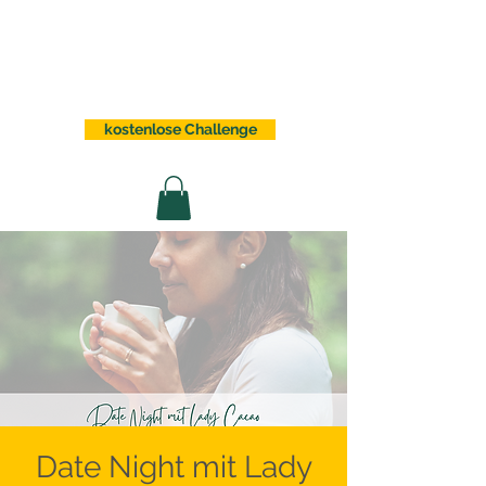
Sabrina Lindauer
kostenlose Challenge
Date Night mit Lady