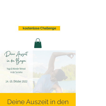
Sabrina Lindauer
kostenlose Challenge
Deine Auszeit in den