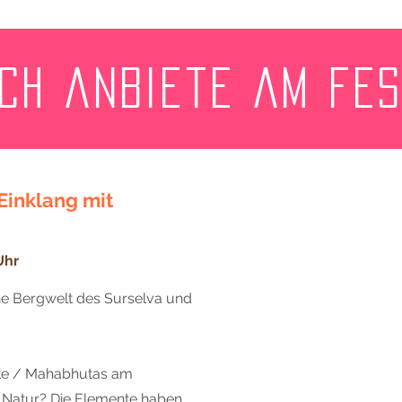
ich anbiete am fes
Einklang mit
Uhr
he Bergwelt des Surselva und
nte / Mahabhutas am
er Natur? Die Elemente haben