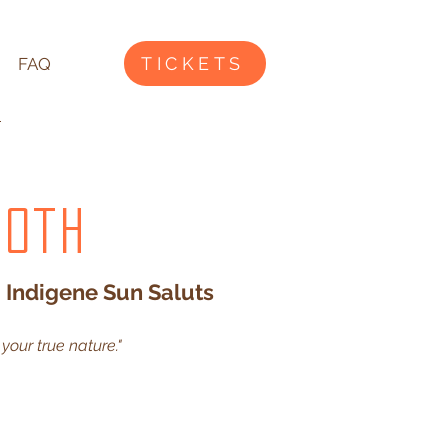
TICKETS
FAQ
toth
 Indigene Sun Saluts
 your true nature."